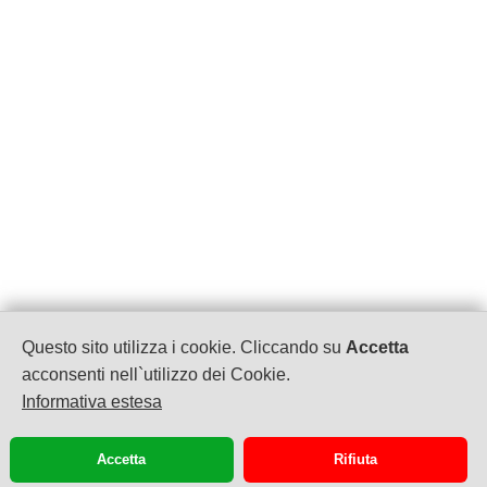
Questo sito utilizza i cookie. Cliccando su
Accetta
Hotel Tiziana garnì
acconsenti nell`utilizzo dei Cookie.
P.IVA: 01959770981
Informativa estesa
Via Dosso, 51
Gargnano
+39-036571342
Accetta
Rifiuta
info@albergotiziana.com