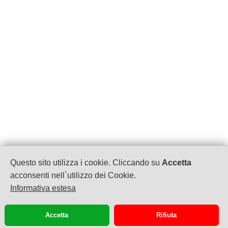
Questo sito utilizza i cookie. Cliccando su
Accetta
Hotel Tiziana garnì
acconsenti nell`utilizzo dei Cookie.
P.IVA: 01959770981
Informativa estesa
Via Dosso, 51
Gargnano
+39-036571342
Accetta
Rifiuta
info@albergotiziana.com